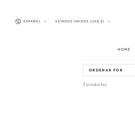
IR AL
CONTENIDO
Idioma
País/región
ESPAÑOL
ESTADOS UNIDOS (USD $)
HOME
ORDENAR POR
3 productos