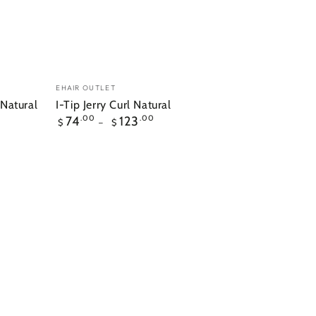
I-
Vendedor:
EHAIR OUTLET
Tip
Natural
I-Tip Jerry Curl Natural
Precio
74
.00
123
.00
Jerry
$
$
regular
Curl
Natural