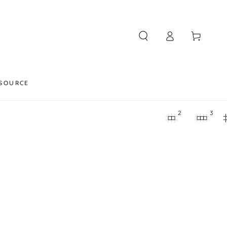
Iniciar
Carrito
sesión
SOURCE
2
3