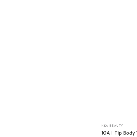
10A
Vendedor:
K&A BEAUTY
I-
10A I-Tip Body